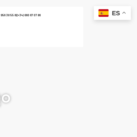
ES
 956 38 55 82
(+34) 660 67 07 86
go