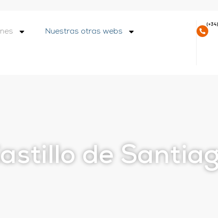
(+34)
nes
Nuestras otras webs
astillo de Santia